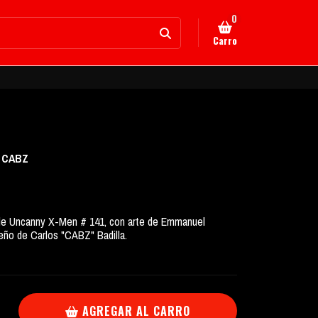
0
Carro
&
CABZ
a de Uncanny X-Men # 141, con arte de Emmanuel
seño de Carlos "CABZ" Badilla.
AGREGAR AL CARRO